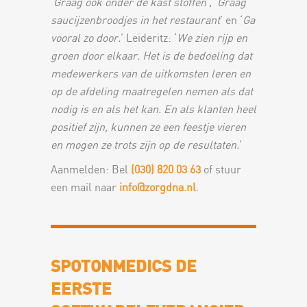
‘
Graag ook onder de kast stoffen
’, ‘
Graag
saucijzenbroodjes in het restaurant
’ en ‘
Ga
vooral zo door.
’ Leideritz: ‘
We zien rijp en
groen door elkaar. Het is de bedoeling dat
medewerkers van de uitkomsten leren en
op de afdeling maatregelen nemen als dat
nodig is en als het kan. En als klanten heel
positief zijn, kunnen ze een feestje vieren
en mogen ze trots zijn op de resultaten.
’
Aanmelden: Bel
(030) 820 03 63
of stuur
een mail naar
info@zorgdna.nl
.
SPOTONMEDICS DE
EERSTE