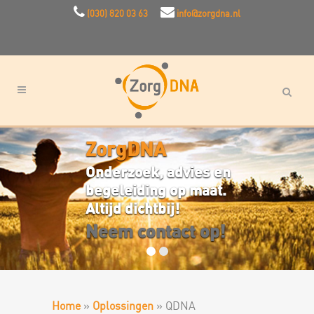
(030) 820 03 63
info@zorgdna.nl
ZorgDNA
Onderzoek, advies en
begeleiding op maat.
Altijd dichtbij!
Neem contact op!
Home
»
Oplossingen
»
QDNA