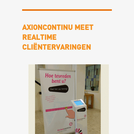
AXIONCONTINU MEET
REALTIME
CLIËNTERVARINGEN